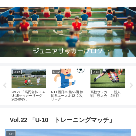
U-15
U-12
U-18
U-
リフ
Vol.27 「高円宮杯 JFA
NTT西日本 第56回 静
高校サッカー 新人
NT
師：
U-15サッカーリーグ
岡県ユースU-12 ２次
戦 県大会 2回戦
ップ
実技
2024静岡」
リーグ
ス
決
Vol.22 「U-10 トレーニングマッチ」
U-12