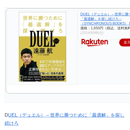
DUEL（デュエル） – 世界に
「最適解」を探し続けろ –
（SYNCHRONOUS BOOKS） [
価格：1,650円（税込、送料無料
(2024/8/9時点)
楽
D
UEL（デュエル） – 世界に勝つために「最適解」を探し
続けろ