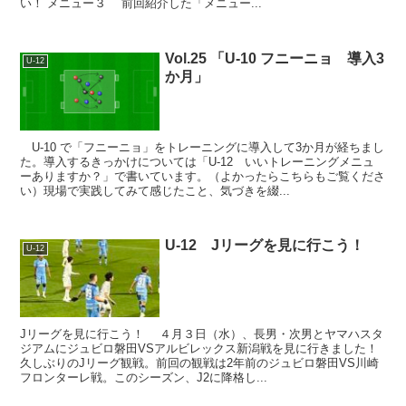
い！ メニュー３ 前回紹介した「メニュー...
Vol.25 「U-10 フニーニョ 導入3
U-12
か月」
U-10 で「フニーニョ」をトレーニングに導入して3か月が経ちまし
た。導入するきっかけについては「U-12 いいトレーニングメニュ
ーありますか？」で書いています。（よかったらこちらもご覧くださ
い）現場で実践してみて感じたこと、気づきを綴...
U-12 Jリーグを見に行こう！
U-12
Jリーグを見に行こう！ ４月３日（水）、長男・次男とヤマハスタ
ジアムにジュビロ磐田VSアルビレックス新潟戦を見に行きました！
久しぶりのJリーグ観戦。前回の観戦は2年前のジュビロ磐田VS川崎
フロンターレ戦。このシーズン、J2に降格し...