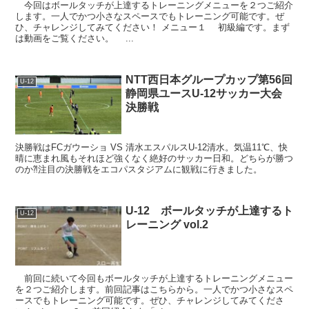
今回はボールタッチが上達するトレーニングメニューを２つご紹介
します。一人でかつ小さなスペースでもトレーニング可能です。ぜ
ひ、チャレンジしてみてください！ メニュー１ 初級編です。まず
は動画をご覧ください。 ...
NTT西日本グループカップ第56回
U-12
静岡県ユースU-12サッカー大会
決勝戦
決勝戦はFCガウーショ VS 清水エスパルスU-12清水。気温11℃、快
晴に恵まれ風もそれほど強くなく絶好のサッカー日和。どちらが勝つ
のか⁈注目の決勝戦をエコパスタジアムに観戦に行きました。
U-12 ボールタッチが上達するト
U-12
レーニング vol.2
前回に続いて今回もボールタッチが上達するトレーニングメニュー
を２つご紹介します。前回記事はこちらから。一人でかつ小さなスペ
ースでもトレーニング可能です。ぜひ、チャレンジしてみてくださ