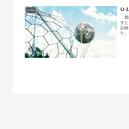
U
U-12
普段
すと
記録
た。