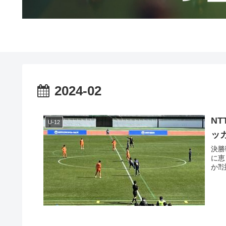
2024-02
N
U-12
ッ
決勝
に恵
か⁈