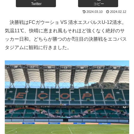
Twitter
コピー
2024.03.10
2024.02.12
決勝戦はFCガウーショ VS 清水エスパルスU-12清水。
気温11℃、快晴に恵まれ風もそれほど強くなく絶好のサ
ッカー日和。どちらが勝つのか⁈注目の決勝戦をエコパス
タジアムに観戦に行きました。