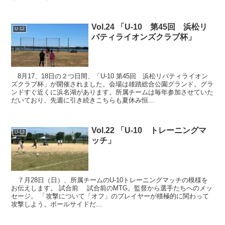
Vol.24 「U-10 第45回 浜松リ
U-12
バティライオンズクラブ杯」
8月17、18日の２つ日間、「U-10 第45回 浜松リバティライオン
ズクラブ杯」が開催されました。会場は雄踏総合公園グランド。グラ
ンドすぐ近くに浜名湖があります。所属チームは毎年参加させていた
だいており、先週に引き続きこちらも夏休み恒...
Vol.22 「U-10 トレーニングマ
U-12
ッチ」
７月28日（日）、所属チームのU-10トレーニングマッチの模様を
お伝えします。 試合前 試合前のMTG。監督から選手たちへのメッ
セージ。 「攻撃について「オフ」のプレイヤーが積極的に関わって
攻撃しよう。ボールサイドだ...