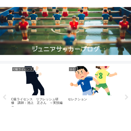
C級ライセンス
U-12
U-
C級ライセンス リフレッシュ研
セレクション
高校
修 講師：池上 正さん ～実技編
回戦
～
画撮