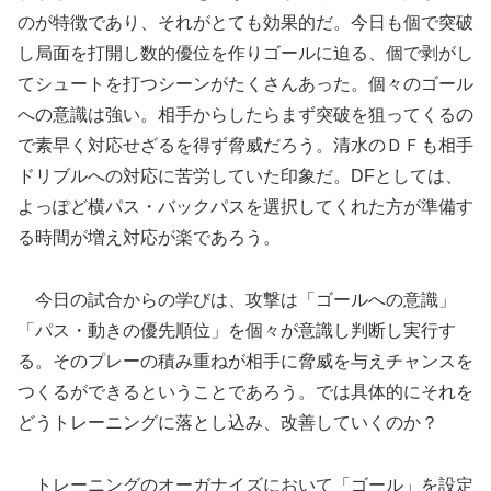
のが特徴であり、それがとても効果的だ。今日も個で突破
し局面を打開し数的優位を作りゴールに迫る、個で剥がし
てシュートを打つシーンがたくさんあった。個々のゴール
への意識は強い。相手からしたらまず突破を狙ってくるの
で素早く対応せざるを得ず脅威だろう。清水のＤＦも相手
ドリブルへの対応に苦労していた印象だ。DFとしては、
よっぽど横パス・バックパスを選択してくれた方が準備す
る時間が増え対応が楽であろう。
今日の試合からの学びは、攻撃は「ゴールへの意識」
「パス・動きの優先順位」を個々が意識し判断し実行す
る。そのプレーの積み重ねが相手に脅威を与えチャンスを
つくるができるということであろう。では具体的にそれを
どうトレーニングに落とし込み、改善していくのか？
トレーニングのオーガナイズにおいて「ゴール」を設定