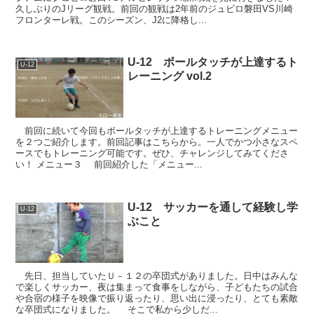
久しぶりのJリーグ観戦。前回の観戦は2年前のジュビロ磐田VS川崎
フロンターレ戦。このシーズン、J2に降格し...
U-12 ボールタッチが上達するト
U-12
レーニング vol.2
前回に続いて今回もボールタッチが上達するトレーニングメニュー
を２つご紹介します。前回記事はこちらから。一人でかつ小さなスペ
ースでもトレーニング可能です。ぜひ、チャレンジしてみてくださ
い！ メニュー３ 前回紹介した「メニュー...
U-12 サッカーを通して経験し学
U-12
ぶこと
先日、担当していたＵ－１２の卒団式がありました。日中はみんな
で楽しくサッカー、夜は集まって食事をしながら、子どもたちの試合
や合宿の様子を映像で振り返ったり、思い出に浸ったり、とても素敵
な卒団式になりました。 そこで私から少しだ...