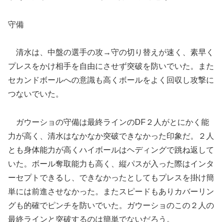
守備
清水は、中盤の選手の攻→守の切り替えが速く、素早く
プレスをかけ相手を自由にさせず突破を防いでいた。また
セカンドボールへの意識も高くボールをよく回収し攻撃に
つないでいた。
ガウーショの守備は最終ラインのDF２人がとにかく能
力が高く、清水はなかなか突破できなかった印象だ。２人
とも身体能力が高くハイボールはヘディングで跳ね返して
いた。ボール奪取能力も高く、縦パスが入った際はインタ
ーセプトできるし、できなかったとしてもプレスを掛け簡
単には前進させなかった。またスピードもありカバーリン
グも的確でピンチを防いでいた。ガウーショのこの２人の
最終ラインと突破するのは簡単でないだろう。