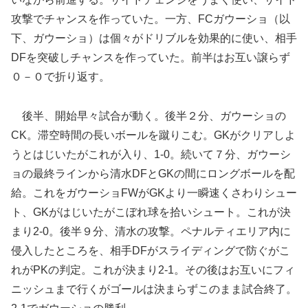
攻撃でチャンスを作っていた。一方、FCガウーショ（以
下、ガウーショ）は個々がドリブルを効果的に使い、相手
DFを突破しチャンスを作っていた。前半はお互い譲らず
０－０で折り返す。
後半、開始早々試合が動く。後半２分、ガウーショの
CK。滞空時間の長いボールを蹴りこむ。GKがクリアしよ
うとはじいたがこれが入り、1-0。続いて７分、ガウーシ
ョの最終ラインから清水DFとGKの間にロングボールを配
給。これをガウーショFWがGKより一瞬速くさわりシュー
ト、GKがはじいたがこぼれ球を拾いシュート。これが決
まり2-0。後半９分、清水の攻撃。ペナルティエリア内に
侵入したところを、相手DFがスライディングで防ぐがこ
れがPKの判定。これが決まり2-1。その後はお互いにフィ
ニッシュまで行くがゴールは決まらずこのまま試合終了。