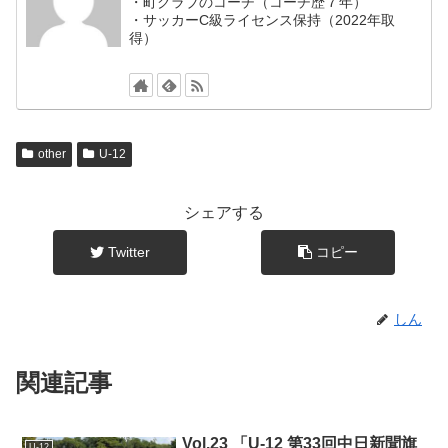
・町クラブのコーチ（コーチ歴７年）
・サッカーC級ライセンス保持（2022年取
得）
other
U-12
シェアする
Twitter
コピー
しん
関連記事
Vol.23 「U-12 第33回中日新聞旗
U-12