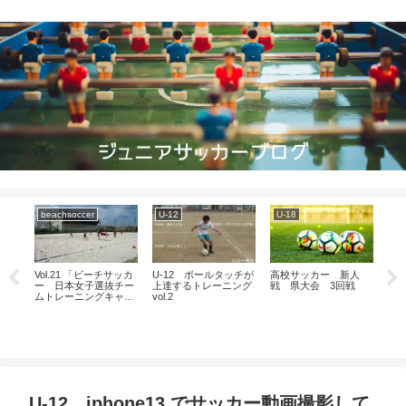
beachsoccer
U-12
U-18
C
 静
Vol.21 「ビーチサッカ
U-12 ボールタッチが
高校サッカー 新人
C
２次
ー 日本女子選抜チー
上達するトレーニング
戦 県大会 3回戦
レ
ムトレーニングキャン
vol.2
池
プ」
編～
U-12 iphone13 でサッカー動画撮影して