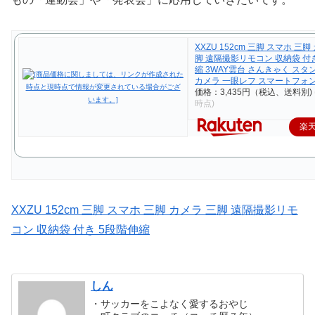
XXZU 152cm 三脚 スマホ 三脚
脚 遠隔撮影リモコン 収納袋 付
縮 3WAY雲台 さんきゃく スタ
カメラ 一眼レフ スマートフォ
価格：3,435円（税込、送料別)
時点)
楽
XXZU 152cm 三脚 スマホ 三脚 カメラ 三脚 遠隔撮影リモ
コン 収納袋 付き 5段階伸縮
しん
・サッカーをこよなく愛するおやじ