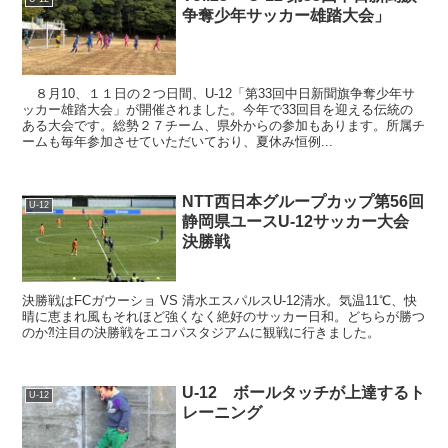
争奪少年サッカー雄踏大会」
８月10、１１日の２つ日間、U-12「第33回中日新聞旗争奪少年サ
ッカー雄踏大会」が開催されました。今年で33回目を迎える伝統の
ある大会です。総勢２７チーム、県外からの参加もあります。所属チ
ームも毎年参加させていただいており、夏休み恒例...
NTT西日本グループカップ第56回
U-12
静岡県ユースU-12サッカー大会
決勝戦
決勝戦はFCガウーショ VS 清水エスパルスU-12清水。気温11℃、快
晴に恵まれ風もそれほど強くなく絶好のサッカー日和。どちらが勝つ
のか⁈注目の決勝戦をエコパスタジアムに観戦に行きました。
U-12 ボールタッチが上達するト
U-12
レーニング