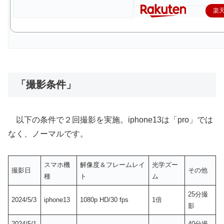
楽
「撮影条件」
以下の条件で２回撮影を実施。iphone13は「pro」では
なく、ノーマルです。
スマホ機
解像度＆フレームレイ
光学ズー
撮影日
その他
種
ト
ム
25分撮
2024/5/3
iphone13
1080p HD/30 fps
1倍
影
2024/5/1
40分撮